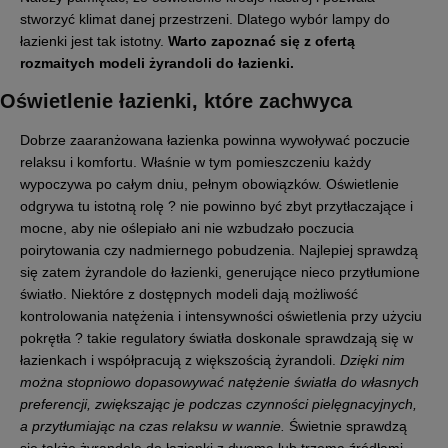
stworzyć klimat danej przestrzeni. Dlatego wybór lampy do
łazienki jest tak istotny.
Warto zapoznać się z ofertą
rozmaitych modeli żyrandoli do łazienki.
Oświetlenie łazienki, które zachwyca
Dobrze zaaranżowana łazienka powinna wywoływać poczucie
relaksu i komfortu. Właśnie w tym pomieszczeniu każdy
wypoczywa po całym dniu, pełnym obowiązków. Oświetlenie
odgrywa tu istotną rolę ? nie powinno być zbyt przytłaczające i
mocne, aby nie oślepiało ani nie wzbudzało poczucia
poirytowania czy nadmiernego pobudzenia. Najlepiej sprawdzą
się zatem żyrandole do łazienki, generujące nieco przytłumione
światło. Niektóre z dostępnych modeli dają możliwość
kontrolowania natężenia i intensywności oświetlenia przy użyciu
pokrętła ? takie regulatory światła doskonale sprawdzają się w
łazienkach i współpracują z większością żyrandoli.
Dzięki nim
można stopniowo dopasowywać natężenie światła do własnych
preferencji, zwiększając je podczas czynności pielęgnacyjnych,
a przytłumiając na czas relaksu w wannie.
Świetnie sprawdzą