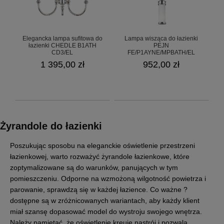
Elegancka lampa sufitowa do
Lampa wisząca do łazienki
łazienki CHEDLE B1ATH
PEJN
CD3/EL
FE/P1AYNE/MPBATH/EL
1 395,00 zł
952,00 zł
Żyrandole do łazienki
Poszukując sposobu na eleganckie oświetlenie przestrzeni
łazienkowej, warto rozważyć żyrandole łazienkowe, które
zoptymalizowane są do warunków, panujących w tym
pomieszczeniu. Odporne na wzmożoną wilgotność powietrza i
parowanie, sprawdzą się w każdej łazience. Co ważne ?
dostępne są w zróżnicowanych wariantach, aby każdy klient
miał szansę dopasować model do wystroju swojego wnętrza.
Należy pamiętać, że oświetlenie kreuje nastrój i pozwala