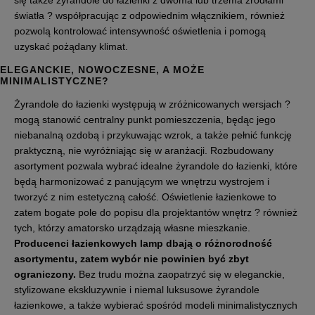
się także żyrandole do łazienki z dwoma lub trzema źródłami
światła ? współpracując z odpowiednim włącznikiem, również
pozwolą kontrolować intensywność oświetlenia i pomogą
uzyskać pożądany klimat.
ELEGANCKIE, NOWOCZESNE, A MOŻE
MINIMALISTYCZNE?
Żyrandole do łazienki występują w zróżnicowanych wersjach ?
mogą stanowić centralny punkt pomieszczenia, będąc jego
niebanalną ozdobą i przykuwając wzrok, a także pełnić funkcję
praktyczną, nie wyróżniając się w aranżacji. Rozbudowany
asortyment pozwala wybrać idealne żyrandole do łazienki, które
będą harmonizować z panującym we wnętrzu wystrojem i
tworzyć z nim estetyczną całość. Oświetlenie łazienkowe to
zatem bogate pole do popisu dla projektantów wnętrz ? również
tych, którzy amatorsko urządzają własne mieszkanie.
Producenci łazienkowych lamp dbają o różnorodność
asortymentu, zatem wybór nie powinien być zbyt
ograniczony.
Bez trudu można zaopatrzyć się w eleganckie,
stylizowane ekskluzywnie i niemal luksusowe żyrandole
łazienkowe, a także wybierać spośród modeli minimalistycznych