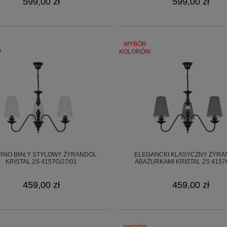
599,00 zł
599,00 zł
WYBÓR
W
KOLORÓW
RNO BIAŁY STYLOWY ŻYRANDOL
ELEGANCKI KLASYCZNY ŻYRA
KRISTAL 2S 4157G/27/01
ABAŻURKAMI KRISTAL 2S 4157G
459,00 zł
459,00 zł