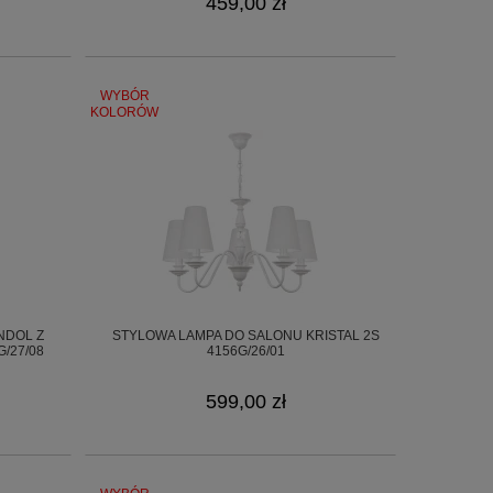
459,00 zł
WYBÓR
KOLORÓW
NDOL Z
STYLOWA LAMPA DO SALONU KRISTAL 2S
/27/08
4156G/26/01
599,00 zł