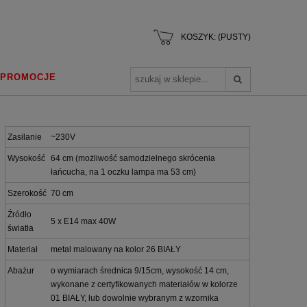
KOSZYK:
(PUSTY)
PROMOCJE
Zasilanie
~230V
Wysokość
64 cm (możliwość samodzielnego skrócenia
łańcucha, na 1 oczku lampa ma 53 cm)
Szerokość
70 cm
Źródło
5 x E14 max 40W
światła
Materiał
metal malowany na kolor 26 BIAŁY
Abażur
o wymiarach średnica 9/15cm, wysokość 14 cm,
wykonane z certyfikowanych materiałów w kolorze
01 BIAŁY, lub dowolnie wybranym z wzornika