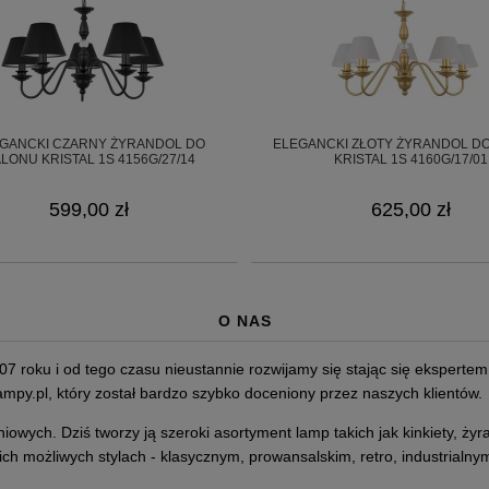
GANCKI CZARNY ŻYRANDOL DO
ELEGANCKI ZŁOTY ŻYRANDOL D
LONU KRISTAL 1S 4156G/27/14
KRISTAL 1S 4160G/17/01
599,00 zł
625,00 zł
O NAS
07 roku i od tego czasu nieustannie rozwijamy się stając się eksperte
mpy.pl,
który został bardzo szybko doceniony przez naszych klientów.
niowych. Dziś tworzy ją szeroki asortyment lamp takich jak kinkiety, 
ch możliwych stylach - klasycznym, prowansalskim, retro, industrialnym