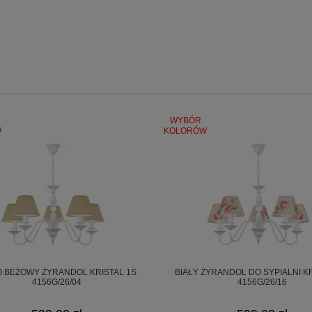
WYBÓR
czeństwa
W
KOLORÓW
E).
O BEŻOWY ŻYRANDOL KRISTAL 1S
BIAŁY ŻYRANDOL DO SYPIALNI K
4156G/26/04
4156G/26/16