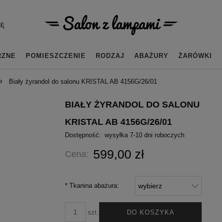
IĘ
RZNE
POMIESZCZENIE
RODZAJ
ABAŻURY
ŻARÓWKI
»
Biały żyrandol do salonu KRISTAL AB 4156G/26/01
BIAŁY ŻYRANDOL DO SALONU
KRISTAL AB 4156G/26/01
Dostępność:
wysyłka 7-10 dni roboczych
599,00 zł
Cena:
*
Tkanina abażura:
DO KOSZYKA
szt.