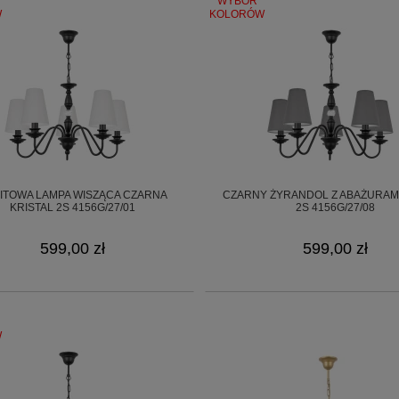
WYBÓR
W
KOLORÓW
ITOWA LAMPA WISZĄCA CZARNA
CZARNY ŻYRANDOL Z ABAŻURAMI
KRISTAL 2S 4156G/27/01
2S 4156G/27/08
599,00 zł
599,00 zł
W