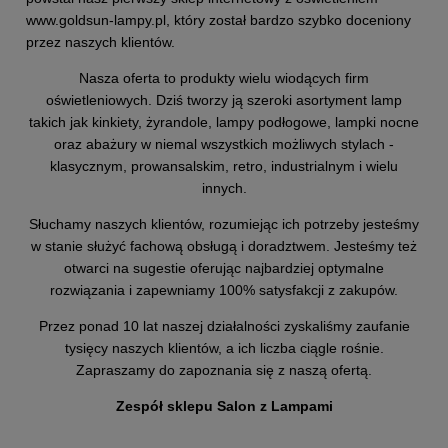
Producent
www.goldsun-lampy.pl,
który został bardzo szybko doceniony
GOLDSUN
przez naszych klientów.
Starzyńskiego 6
42-224 Częstochowa, Polska
Nasza oferta to produkty wielu wiodących firm
oświetleniowych. Dziś tworzy ją szeroki asortyment lamp
info@goldsun-lampy.pl
takich jak kinkiety, żyrandole, lampy podłogowe, lampki nocne
oraz abażury w niemal wszystkich możliwych stylach -
klasycznym, prowansalskim, retro, industrialnym i wielu
innych.
Słuchamy naszych klientów, rozumiejąc ich potrzeby jesteśmy
w stanie służyć fachową obsługą i doradztwem. Jesteśmy też
otwarci na sugestie oferując najbardziej optymalne
rozwiązania i zapewniamy 100% satysfakcji z zakupów.
Przez ponad 10 lat naszej działalności zyskaliśmy zaufanie
tysięcy naszych klientów, a ich liczba ciągle rośnie.
Zapraszamy do zapoznania się z naszą ofertą.
Zespół sklepu Salon z Lampami