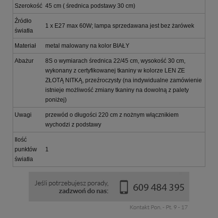
Szerokość
45 cm ( średnica podstawy 30 cm)
Źródło
1 x E27 max 60W; lampa sprzedawana jest bez żarówek
światła
Materiał
metal malowany na kolor BIAŁY
Abażur
8S o wymiarach średnica 22/45 cm, wysokość 30 cm,
wykonany z certyfikowanej tkaniny w kolorze LEN ZE
ZŁOTĄ NITKĄ, przeźroczysty (na indywidualne zamówienie
istnieje możliwość zmiany tkaniny na dowolną z palety
poniżej)
Uwagi
przewód o długości 220 cm z nożnym włącznikiem
wychodzi z podstawy
Ilość
punktów
1
światła