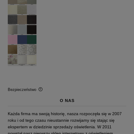
Bezpieczeństwo
O NAS
BEZPIECZEŃSTWO
Certyfikaty i ostrzeżenie bezpieczeństwa
Każda firma ma swoją historię, nasza rozpoczęła się w 2007
roku i od tego czasu nieustannie rozwijamy się stając się
Posiada oznaczenie CE (zgodność z normami UE).
ekspertem w dziedzinie sprzedaży oświetlenia. W 2011
powstał nasz pierwszy sklep internetowy z oświetleniem