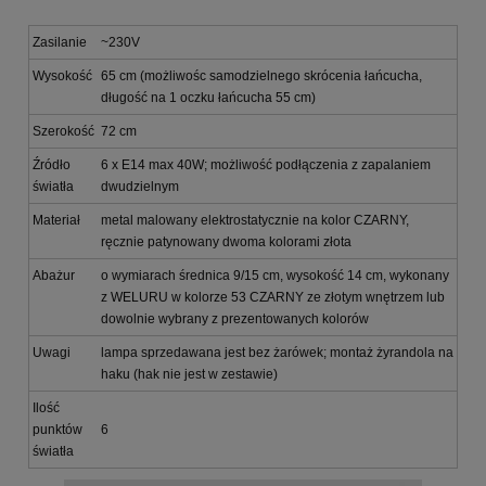
Zasilanie
~230V
Wysokość
65 cm (możliwośc samodzielnego skrócenia łańcucha,
długość na 1 oczku łańcucha 55 cm)
Szerokość
72 cm
Źródło
6 x E14 max 40W; możliwość podłączenia z zapalaniem
światła
dwudzielnym
Materiał
metal malowany elektrostatycznie na kolor CZARNY,
ręcznie patynowany dwoma kolorami złota
Abażur
o wymiarach średnica 9/15 cm, wysokość 14 cm, wykonany
z WELURU w kolorze 53 CZARNY ze złotym wnętrzem lub
dowolnie wybrany z prezentowanych kolorów
Uwagi
lampa sprzedawana jest bez żarówek; montaż żyrandola na
haku (hak nie jest w zestawie)
Ilość
punktów
6
światła