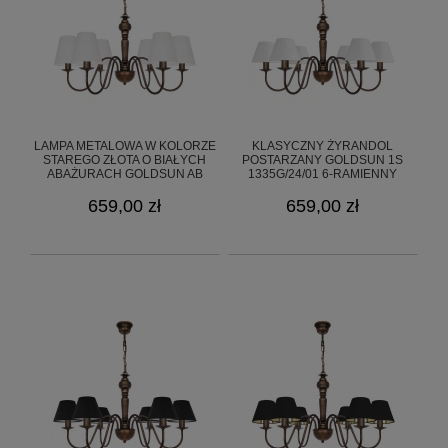
LAMPA METALOWA W KOLORZE
KLASYCZNY ŻYRANDOL
STAREGO ZŁOTA O BIAŁYCH
POSTARZANY GOLDSUN 1S
ABAŻURACH GOLDSUN AB
1335G/24/01 6-RAMIENNY
1335G/24/01 6-RAMIENNY
659,00 zł
659,00 zł