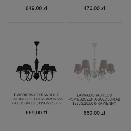
649,00 zł
476,00 zł
DWORKOWY ŻYRANDOL Z
LAMPA DO JASNEGO
CZARNO-ZŁOTYMI ABAŻURAMI
POMIESZCZENIA GOLDSUN AB
GOLDSUN 1S 1335G/27/63 6-
1335G/26/56 6-RAMIENNY
RAMIENNY
669,00 zł
669,00 zł