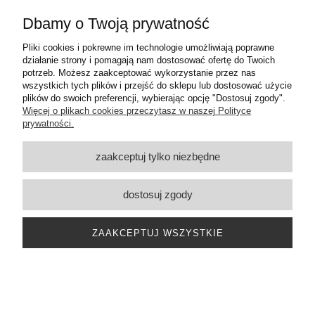
Dbamy o Twoją prywatność
Pliki cookies i pokrewne im technologie umożliwiają poprawne
działanie strony i pomagają nam dostosować ofertę do Twoich
ZAKUPY
potrzeb. Możesz zaakceptować wykorzystanie przez nas
wszystkich tych plików i przejść do sklepu lub dostosować użycie
plików do swoich preferencji, wybierając opcję "Dostosuj zgody".
POMOC
Więcej o plikach cookies przeczytasz w naszej Polityce
prywatności.
MOJE KONTO
zaakceptuj tylko niezbędne
KONTAKT
dostosuj zgody
Pon. - Pt. 9-17
609 484 395
660 573 273
ZAAKCEPTUJ WSZYSTKIE
biuro@salonzlampami.pl
Copyright © 2024
|
Responsywne strony www Poznań
DesignOrka
Sklep internetowy Shoper.pl