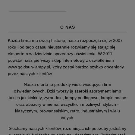
O NAS
Każda firma ma swoją historię, nasza rozpoczęła się w 2007
roku i od tego czasu nieustannie rozwijamy się stając się
ekspertem w dziedzinie sprzedaży oświetlenia. W 2011
powstał nasz pierwszy sklep internetowy z oświetleniem
www.goldsun-lampy.pl,
który został bardzo szybko doceniony
przez naszych klientów.
Nasza oferta to produkty wielu wiodących firm
oświetleniowych. Dziś tworzy ją szeroki asortyment lamp
takich jak kinkiety, żyrandole, lampy podłogowe, lampki nocne
oraz abażury w niemal wszystkich możliwych stylach -
klasycznym, prowansalskim, retro, industrialnym i wielu
innych.
Słuchamy naszych klientów, rozumiejąc ich potrzeby jesteśmy
w stanie służyć fachową obsługą i doradztwem. Jesteśmy też