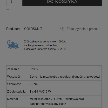
DO KOSZYKA
szt.
Producent:
GOLDSUN-T
Zadaj pytanie o produkt
Zasilanie
~230V
Wysokość
214 cm (z możliwością regulacji długości przewodów)
Szerokość
21 cm
Źródło światła
1 x G9 MAX 6 W
Materiał
metal w kolorze ZŁOTYM + tworzywo oraz
transparentny szklany klosz