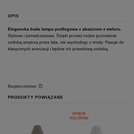
OPIS
Elegancka biała lampa podłogowa z abażurem z weluru.
Stylowa i ponadczasowa. Dzięki prostej nodze pozostanie
ozdobą wnętrza przez lata, nie wychodząc z mody. Pasuje do
klasycznych aranżacji i będzie ich prawdziwą ozdobą.
Bezpieczeństwo
PRODUKTY POWIĄZANE
BEZPIECZEŃSTWO
Certyfikaty i ostrzeżenie bezpieczeństwa
WYBÓR
KOLORÓW
Posiada oznaczenie CE (zgodność z normami UE).
Producent