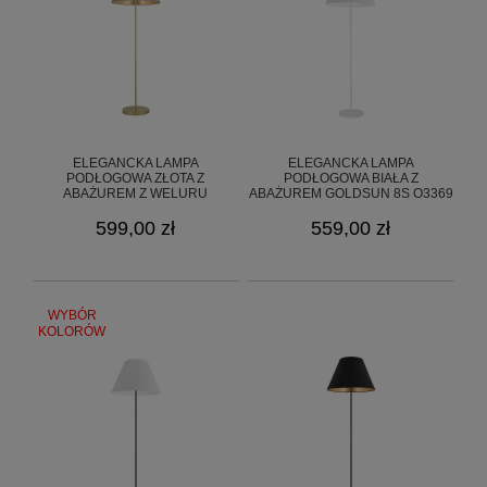
GOLDSUN
Starzyńskiego 6
42-224 Częstochowa, Polska
info@goldsun-lampy.pl
ELEGANCKA LAMPA
ELEGANCKA LAMPA
PODŁOGOWA ZŁOTA Z
PODŁOGOWA BIAŁA Z
ABAŻUREM Z WELURU
ABAŻUREM GOLDSUN 8S O3369
GOLDSUN 8S O3369 L1 ZL/56
L1 BIA/01
599,00 zł
559,00 zł
WYBÓR
KOLORÓW