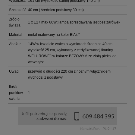
Wysokość
161 cm (wysokość samej podstawy 140 cm)
Szerokość
40 cm ( średnica podstawy 30 cm)
Źródło
1 x E27 max 60W; lampa sprzedawana jest bez żarówek
światła
Materiał
metal malowany na kolor BIAŁY
Abażur
14W w kształcie walca o wymiarach średnica 40 cm,
wysokość 25 cm, wykonany z certyfikowanej tkaniny
WELUROWEJ w kolorze BEŻOWYM ze złotą pleksi od
wewnątrz
Uwagi
przewód o długości 220 cm z nożnym włącznikiem
wychodzi z podstawy
Ilość
punktów
1
światła