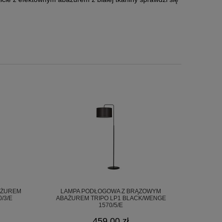
AŻUREM
LAMPA PODŁOGOWA Z BRĄZOWYM
/3/E
ABAŻUREM TRIPO LP1 BLACK/WENGE
1570/5/E
459,00 zł