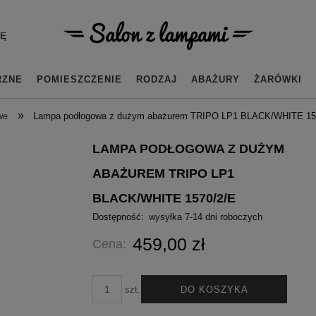
IĘ
RZNE
POMIESZCZENIE
RODZAJ
ABAŻURY
ŻARÓWKI
»
we
Lampa podłogowa z dużym abażurem TRIPO LP1 BLACK/WHITE 15
LAMPA PODŁOGOWA Z DUŻYM
ABAŻUREM TRIPO LP1
BLACK/WHITE 1570/2/E
Dostępność:
wysyłka 7-14 dni roboczych
459,00 zł
Cena:
DO KOSZYKA
szt.