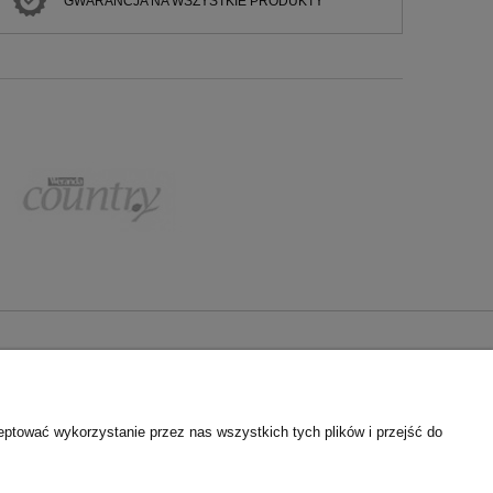
GWARANCJA NA WSZYSTKIE PRODUKTY
KONTAKT
Pon. - Pt. 9-17
609 484 395
eptować wykorzystanie przez nas wszystkich tych plików i przejść do
660 573 273
biuro@salonzlampami.pl