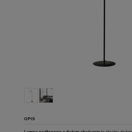
OPIS
Lampa podłogowa z dużym abażurem
to idealny dodat