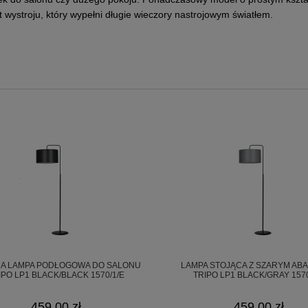
 wystroju, który wypełni długie wieczory nastrojowym światłem.
czeństwa
E).
A LAMPA PODŁOGOWA DO SALONU
LAMPA STOJĄCA Z SZARYM AB
IPO LP1 BLACK/BLACK 1570/1/E
TRIPO LP1 BLACK/GRAY 1570
459,00 zł
459,00 zł