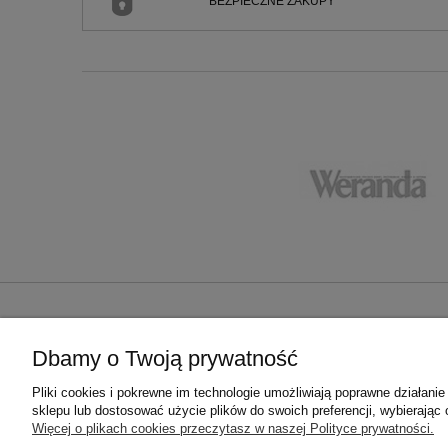
BEZPIECZNE ZAKUPY
ZAKUPY
POMOC
Dbamy o Twoją prywatność
ABAŻURY NA ZAMÓWIENIE
Regulamin
Czas realizacji zamówienia
Polityka prywa
Pliki cookies i pokrewne im technologie umożliwiają poprawne działan
Koszty dostawy
sklepu lub dostosować użycie plików do swoich preferencji, wybierając 
Formy płatności
Więcej o plikach cookies przeczytasz w naszej Polityce prywatności.
Zwroty