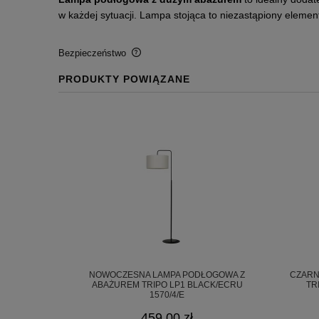
w każdej sytuacji. Lampa stojąca to niezastąpiony element
Bezpieczeństwo
PRODUKTY POWIĄZANE
BEZPIECZEŃSTWO
Certyfikaty i ostrzeżenie bezpie
Posiada oznaczenie CE (zgodność z normami U
Producent
GOLDSUN
Starzyńskiego 6
42-224 Częstochowa, Polska
info@goldsun-lampy.pl
NOWOCZESNA LAMPA PODŁOGOWA Z
CZARN
ABAŻUREM TRIPO LP1 BLACK/ECRU
TR
1570/4/E
459,00 zł