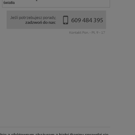
światła
cie z efektownym abażurem z białej tkaniny sprawdzi się