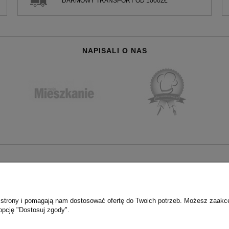
DARMOWY TRANSPORT OD 1000ZŁ
NAPISALI O NAS
MOJE KONTO
Twoje zamówienia
tności
Ustawienia konta
ie strony i pomagają nam dostosować ofertę do Twoich potrzeb. Możesz zaakc
Przechowalnia
opcję "Dostosuj zgody".