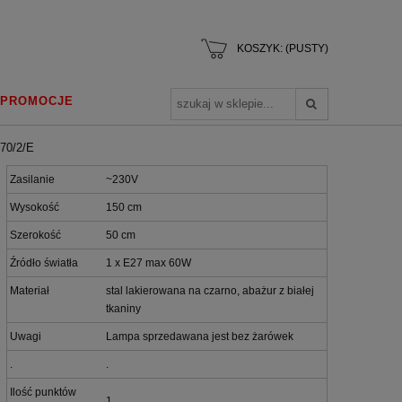
KOSZYK:
(PUSTY)
PROMOCJE
70/2/E
Zasilanie
~230V
Wysokość
150 cm
Szerokość
50 cm
Źródło światła
1 x E27 max 60W
Materiał
stal lakierowana na czarno, abażur z białej
tkaniny
Uwagi
Lampa sprzedawana jest bez żarówek
.
.
Ilość punktów
1