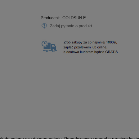
Producent:
GOLDSUN-E
Zadaj pytanie o produkt
ek do salonu czy dużego pokoju. Ponadczasowy model o prostym kształ