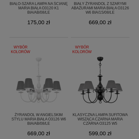
BIAŁO-SZARA LAMPA NA ŚCIANĘ
BIAŁY ŻYRANDOL Z SZARYMI
MARIA BIAŁA O3120 K1
ABAŻURAMI MARIA BIAŁA O3126
BIA/AB/08/LE
W6 BIA/1S/08/LE
175,00 zł
669,00 zł
WYBÓR
WYBÓR
KOLORÓW
KOLORÓW
ŻYRANDOL W ANGIELSKIM
KLASYCZNA LAMPA SUFITOWA
STYLU MARIA BIAŁA O3126 W6
WISZĄCA CZARNA MARIA
BIA/AB/08/LE
CZARNA O3125 W5
CZA/1S/08/LE
669,00 zł
599,00 zł