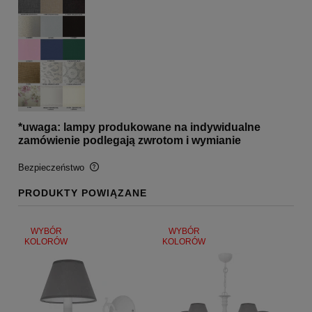
*uwaga: lampy produkowane na indywidualne
zamówienie podlegają zwrotom i wymianie
Bezpieczeństwo
PRODUKTY POWIĄZANE
BEZPIECZEŃSTWO
Certyfikaty i ostrzeżenie bezpieczeństwa
WYBÓR
WYBÓR
KOLORÓW
KOLORÓW
Posiada oznaczenie CE (zgodność z normami UE).
Producent
GOLDSUN
Starzyńskiego 6