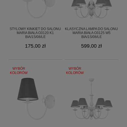
42-224 Częstochowa, Polska
info@goldsun-lampy.pl
STYLOWY KINKIET DO SALONU
KLASYCZNA LAMPA DO SALONU
MARIA BIAŁA O3120 K1
MARIA BIAŁA O3125 W5
BIA/1S/08/LE
BIA/1S/08/LE
175,00 zł
599,00 zł
WYBÓR
WYBÓR
KOLORÓW
KOLORÓW