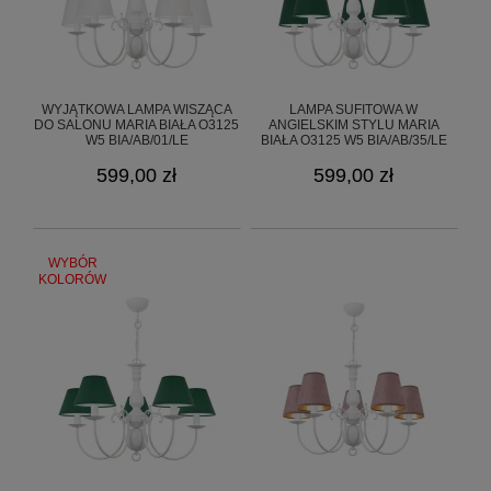
WYJĄTKOWA LAMPA WISZĄCA
LAMPA SUFITOWA W
DO SALONU MARIA BIAŁA O3125
ANGIELSKIM STYLU MARIA
W5 BIA/AB/01/LE
BIAŁA O3125 W5 BIA/AB/35/LE
599,00 zł
599,00 zł
WYBÓR
KOLORÓW