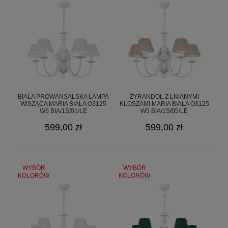
BIAŁA PROWANSALSKA LAMPA
ŻYRANDOL Z LNIANYMI
WISZĄCA MARIA BIAŁA O3125
KLOSZAMI MARIA BIAŁA O3125
W5 BIA/1S/01/LE
W5 BIA/1S/05/LE
599,00 zł
599,00 zł
WYBÓR
WYBÓR
KOLORÓW
KOLORÓW