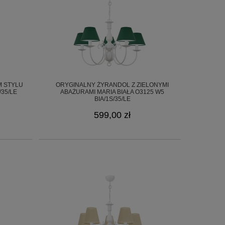
M STYLU
ORYGINALNY ŻYRANDOL Z ZIELONYMI
/35/LE
ABAŻURAMI MARIA BIAŁA O3125 W5
BIA/1S/35/LE
599,00 zł