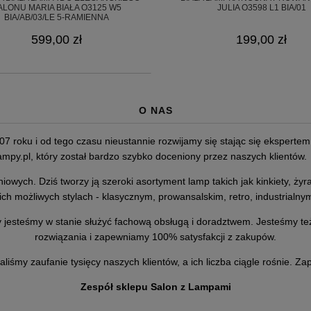
ALONU MARIA BIAŁA O3125 W5
JULIA O3598 L1 BIA/01
BIA/AB/03/LE 5-RAMIENNA
599,00 zł
199,00 zł
O NAS
07 roku i od tego czasu nieustannie rozwijamy się stając się eksperte
mpy.pl,
który został bardzo szybko doceniony przez naszych klientów.
niowych. Dziś tworzy ją szeroki asortyment lamp takich jak kinkiety, 
ch możliwych stylach - klasycznym, prowansalskim, retro, industrialnym
 jesteśmy w stanie służyć fachową obsługą i doradztwem. Jesteśmy też
rozwiązania i zapewniamy 100% satysfakcji z zakupów.
aliśmy zaufanie tysięcy naszych klientów, a ich liczba ciągle rośnie. 
Zespół sklepu Salon z Lampami