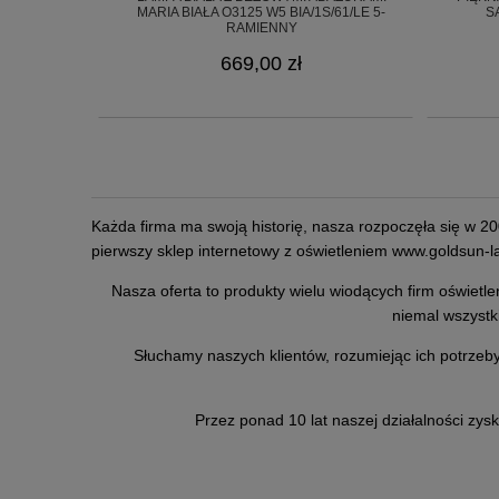
MARIA BIAŁA O3125 W5 BIA/1S/61/LE 5-
S
RAMIENNY
669,00 zł
Każda firma ma swoją historię, nasza rozpoczęła się w 20
pierwszy sklep internetowy z oświetleniem
www.goldsun-la
Nasza oferta to produkty wielu wiodących firm oświetle
niemal wszystki
Słuchamy naszych klientów, rozumiejąc ich potrzeby
Przez ponad 10 lat naszej działalności zysk