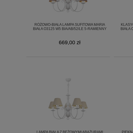
RÓŻOWO-BIAŁA LAMPA SUFITOWA MARIA
KLASY
BIAŁA O3125 W5 BIA/AB/52/LE 5-RAMIENNY
BIAŁA 
669,00 zł
LAMPA BIAŁA Z BEŻOWYMI ABAŻURAMI
PIĘKN