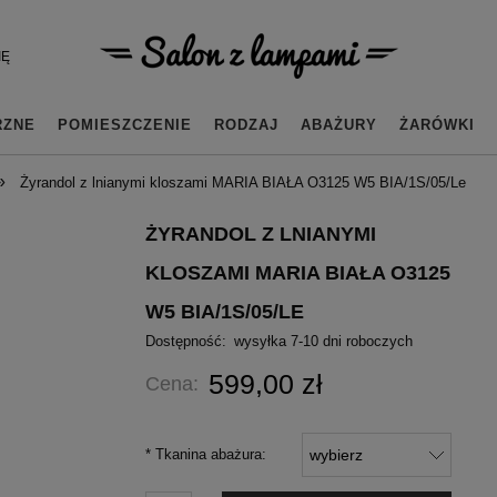
IĘ
RZNE
POMIESZCZENIE
RODZAJ
ABAŻURY
ŻARÓWKI
»
Żyrandol z lnianymi kloszami MARIA BIAŁA O3125 W5 BIA/1S/05/Le
ŻYRANDOL Z LNIANYMI
KLOSZAMI MARIA BIAŁA O3125
W5 BIA/1S/05/LE
Dostępność:
wysyłka 7-10 dni roboczych
599,00 zł
Cena:
*
Tkanina abażura: