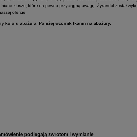
 lniane klosze, które na pewno przyciągną uwagę. Żyrandol został wyk
aszej ofercie.
y koloru abażura. Poniżej wzornik tkanin na abażury.
mówienie podlegają zwrotom i wymianie