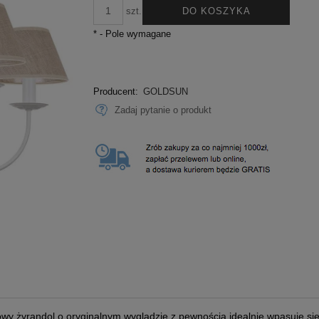
DO KOSZYKA
szt.
*
- Pole wymagane
Producent:
GOLDSUN
Zadaj pytanie o produkt
owy żyrandol o oryginalnym wyglądzie z pewnością idealnie wpasuje się 