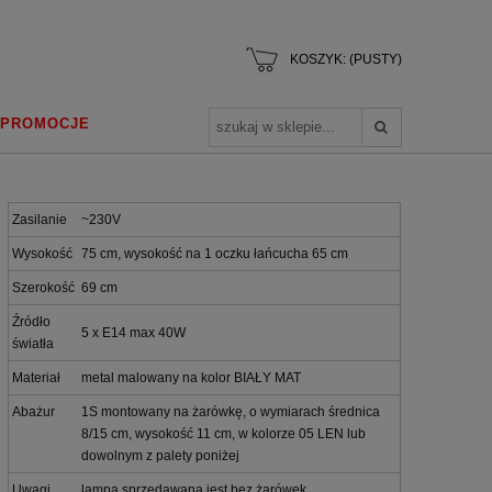
KOSZYK:
(PUSTY)
PROMOCJE
Zasilanie
~230V
Wysokość
75 cm, wysokość na 1 oczku łańcucha 65 cm
Szerokość
69 cm
Źródło
5 x E14 max 40W
światła
Materiał
metal malowany na kolor BIAŁY MAT
Abażur
1S montowany na żarówkę, o wymiarach średnica
8/15 cm, wysokość 11 cm, w kolorze 05 LEN lub
dowolnym z palety poniżej
Uwagi
lampa sprzedawana jest bez żarówek