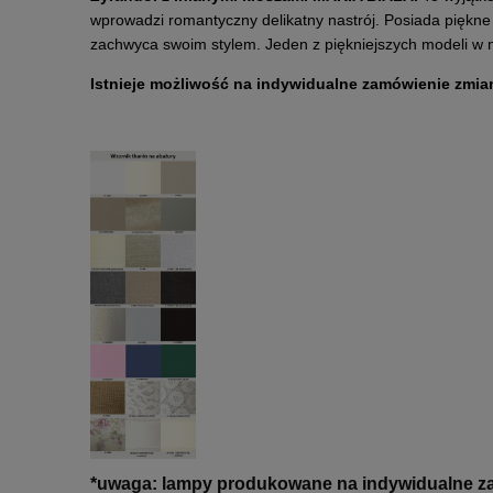
wprowadzi romantyczny delikatny nastrój. Posiada piękne
zachwyca swoim stylem. Jeden z piękniejszych modeli w n
I
stnieje możliwość na indywidualne zamówienie zmian
*uwaga: lampy produkowane na indywidualne za