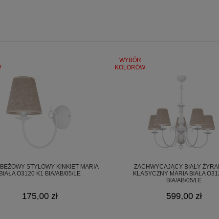
WYBÓR
czeństwa
W
KOLORÓW
E).
-BEŻOWY STYLOWY KINKIET MARIA
ZACHWYCAJĄCY BIAŁY ŻYR
BIAŁA O3120 K1 BIA/AB/05/LE
KLASYCZNY MARIA BIAŁA O31
BIA/AB/05/LE
175,00 zł
599,00 zł