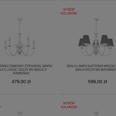
WYBÓR
KOLORÓW
 ŚWIECZNIKOWY ŻYRANDOL MARIA
BIAŁA LAMPA SUFITOWA WISZĄC
ŁA CLASSIC O3125 W5 BIA/LE 5-
BIAŁA O3125 W5 BIA/AB/08
RAMIENNA
479,00 zł
599,00 zł
WYBÓR
W
KOLORÓW