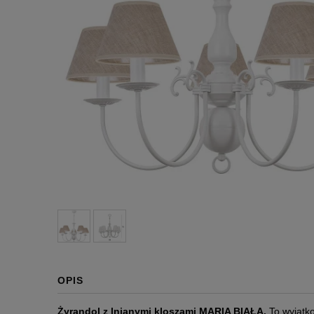
OPIS
Żyrandol z lnianymi kloszami MARIA BIAŁA.
To wyjątk