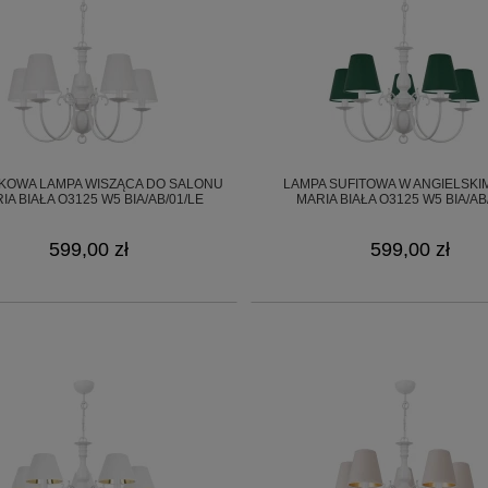
KOWA LAMPA WISZĄCA DO SALONU
LAMPA SUFITOWA W ANGIELSKI
IA BIAŁA O3125 W5 BIA/AB/01/LE
MARIA BIAŁA O3125 W5 BIA/AB
599,00 zł
599,00 zł