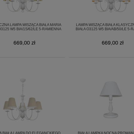
CZNA LAMPA WISZĄCA BIAŁA MARIA
LAMPA WISZĄCA BIAŁA KLASYCZ
O3125 W5 BIA/1S/62/LE 5-RAMIENNA
BIAŁA O3125 W5 BIA/AB/50/LE 5
669,00 zł
669,00 zł
A BIAŁA LAMPA DO ELEGANCKIEGO
BIAŁA LAMPKA NOCNA PROWA