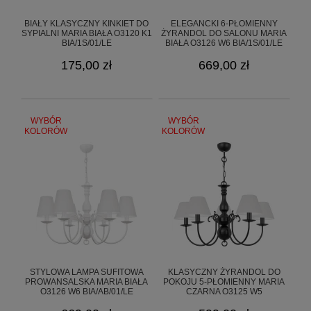
BIAŁY KLASYCZNY KINKIET DO
ELEGANCKI 6-PŁOMIENNY
SYPIALNI MARIA BIAŁA O3120 K1
ŻYRANDOL DO SALONU MARIA
BIA/1S/01/LE
BIAŁA O3126 W6 BIA/1S/01/LE
175,00 zł
669,00 zł
WYBÓR
WYBÓR
KOLORÓW
KOLORÓW
STYLOWA LAMPA SUFITOWA
KLASYCZNY ŻYRANDOL DO
PROWANSALSKA MARIA BIAŁA
POKOJU 5-PŁOMIENNY MARIA
O3126 W6 BIA/AB/01/LE
CZARNA O3125 W5
CZA/1S/01/LE