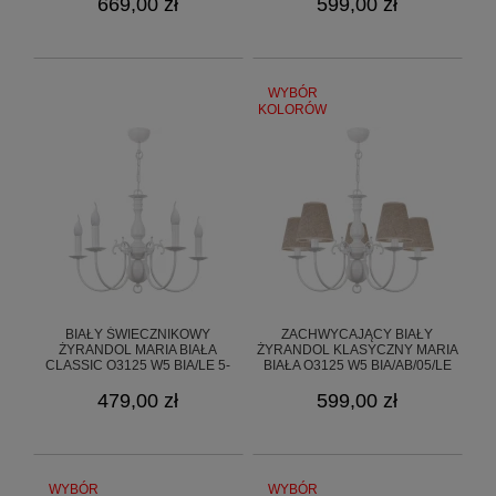
669,00 zł
599,00 zł
WYBÓR
KOLORÓW
BIAŁY ŚWIECZNIKOWY
ZACHWYCAJĄCY BIAŁY
ŻYRANDOL MARIA BIAŁA
ŻYRANDOL KLASYCZNY MARIA
CLASSIC O3125 W5 BIA/LE 5-
BIAŁA O3125 W5 BIA/AB/05/LE
RAMIENNA
479,00 zł
599,00 zł
WYBÓR
WYBÓR