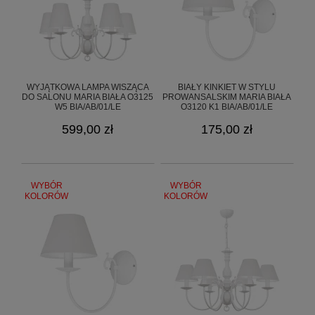
Starzyńskiego 6
42-224 Częstochowa, Polska
info@goldsun-lampy.pl
WYJĄTKOWA LAMPA WISZĄCA
BIAŁY KINKIET W STYLU
DO SALONU MARIA BIAŁA O3125
PROWANSALSKIM MARIA BIAŁA
W5 BIA/AB/01/LE
O3120 K1 BIA/AB/01/LE
599,00 zł
175,00 zł
WYBÓR
WYBÓR
KOLORÓW
KOLORÓW