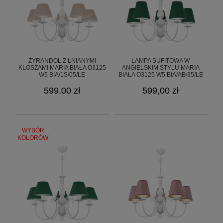
ŻYRANDOL Z LNIANYMI
LAMPA SUFITOWA W
KLOSZAMI MARIA BIAŁA O3125
ANGIELSKIM STYLU MARIA
W5 BIA/1S/05/LE
BIAŁA O3125 W5 BIA/AB/35/LE
599,00 zł
599,00 zł
WYBÓR
KOLORÓW