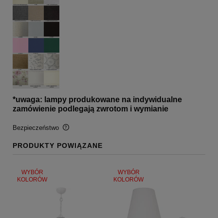
*uwaga: lampy produkowane na indywidualne
zamówienie podlegają zwrotom i wymianie
Bezpieczeństwo
PRODUKTY POWIĄZANE
BEZPIECZEŃSTWO
Certyfikaty i ostrzeżenie bezpieczeństwa
WYBÓR
WYBÓR
KOLORÓW
KOLORÓW
Posiada oznaczenie CE (zgodność z normami UE).
Producent
GOLDSUN