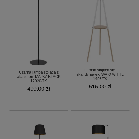
Lampa stojąca styl
Czarna lampa stojąca z
skandynawski WAIO WHITE
abażurem MAJKA BLACK
1698/TK
12920/TK
515,00 zł
499,00 zł