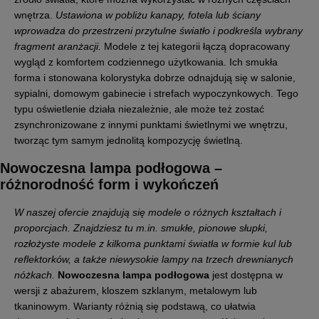
wnętrza.
Ustawiona w pobliżu kanapy, fotela lub ściany
wprowadza do przestrzeni przytulne światło i podkreśla wybrany
fragment aranżacji.
Modele z tej kategorii łączą dopracowany
wygląd z komfortem codziennego użytkowania. Ich smukła
forma i stonowana kolorystyka dobrze odnajdują się w salonie,
sypialni, domowym gabinecie i strefach wypoczynkowych. Tego
typu oświetlenie działa niezależnie, ale może też zostać
zsynchronizowane z innymi punktami świetlnymi we wnętrzu,
tworząc tym samym jednolitą kompozycję świetlną.
Nowoczesna lampa podłogowa
–
różnorodność form i wykończeń
W naszej ofercie znajdują się modele o różnych kształtach i
proporcjach. Znajdziesz tu m.in. smukłe, pionowe słupki,
rozłożyste modele z kilkoma punktami światła w formie kul lub
reflektorków, a także niewysokie lampy na trzech drewnianych
nóżkach.
Nowoczesna lampa podłogowa
jest dostępna w
wersji z abażurem, kloszem szklanym, metalowym lub
tkaninowym. Warianty różnią się podstawą, co ułatwia