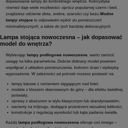
dopasowanie lampy do konkretnego wnętrza. Kolorystyka
również daje wiele możliwości: oprócz popularnej czerni i bieli,
znajdziesz odcienie złota, srebra, szarości czy beżu.
Modne
lampy stojące
to odpowiedni wybór do pomieszczeń
minimalistycznych, a także do tych bardziej dekoracyjnych.
Lampa stojąca nowoczesna
– jak dopasować
model do wnętrza?
Wybierając
lampy podłogowe nowoczesne
, warto zwrócić
uwagę na kilka parametrów.
Dobrze dobrany model powinien
współgrać z układem pomieszczenia, kolorem ścian i stylistyką
wyposażenia.
W zależności od potrzeb możesz postawić na:
lampy łukowe z ramieniem sięgającym nad fotel;
modele z kloszem skierowanym do góry – dla efektu świetlnej
poświaty;
oprawy z abażurem w stylu klasycznym lub skandynawskim;
warianty na trójnogu, dodające przestrzeni wizualnej lekkości;
konstrukcje z regulacją wysokości lub kąta padania światła.
Każda
lampa podłogowa nowoczesna
oferuje coś innego –