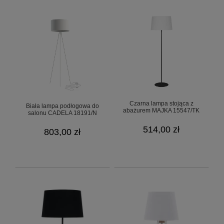
Czarna lampa stojąca z
Biała lampa podłogowa do
abażurem MAJKA 15547/TK
salonu CADELA 18191/N
514,00 zł
803,00 zł