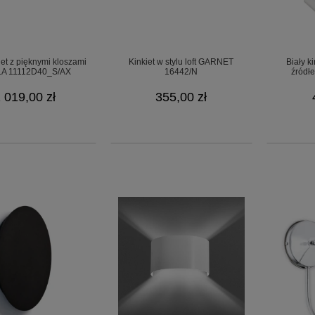
kiet z pięknymi kloszami
Kinkiet w stylu loft GARNET
Biały k
A 11112D40_S/AX
16442/N
źródł
 019,00 zł
355,00 zł