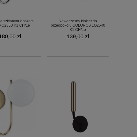
 ze szklanym kloszem
Nowoczesny kinkiet do
 O2850 K1 CH/Le
przedpokoju COLOROS 1O2540
K1 CH/Le
180,00 zł
139,00 zł