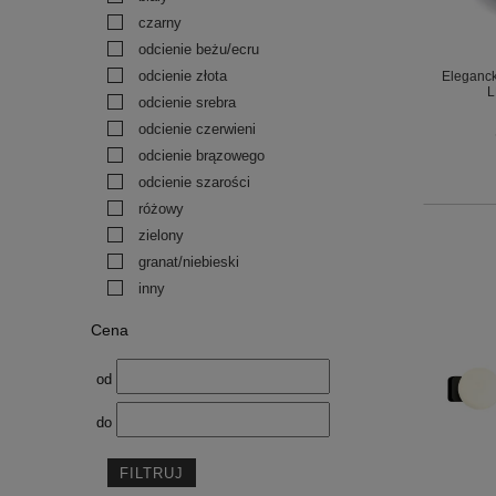
czarny
odcienie beżu/ecru
odcienie złota
Eleganck
L
odcienie srebra
odcienie czerwieni
odcienie brązowego
odcienie szarości
różowy
zielony
granat/niebieski
inny
Cena
od
do
FILTRUJ