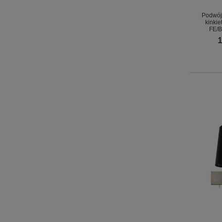
Podwój
kinki
FE/
1