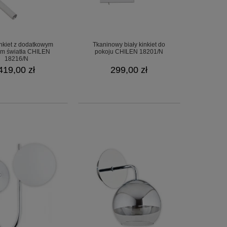
inkiet z dodatkowym
Tkaninowy biały kinkiet do
em światła CHILEN
pokoju CHILEN 18201/N
18216/N
419,00 zł
299,00 zł