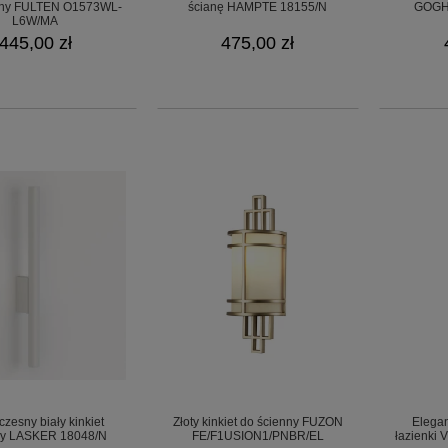
zny FULTEN O1573WL-
ścianę HAMPTE 18155/N
GOGH
L6W/MA
445,00 zł
475,00 zł
zesny biały kinkiet
Złoty kinkiet do ścienny FUZON
Elegan
ny LASKER 18048/N
FE/F1USION1/PNBR/EL
łazienki