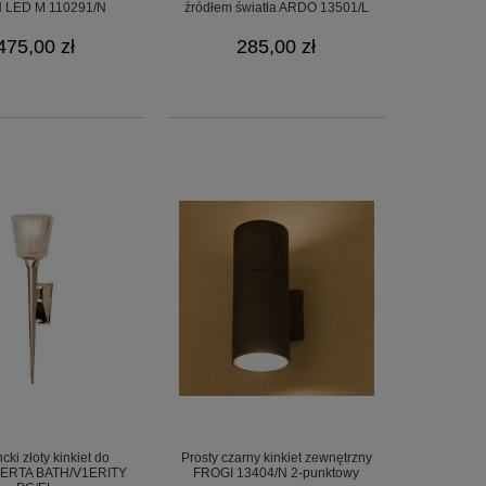
 LED M 110291/N
źródłem światła ARDO 13501/L
475,00 zł
285,00 zł
cki złoty kinkiet do
Prosty czarny kinkiet zewnętrzny
 VERTA BATH/V1ERITY
FROGI 13404/N 2-punktowy