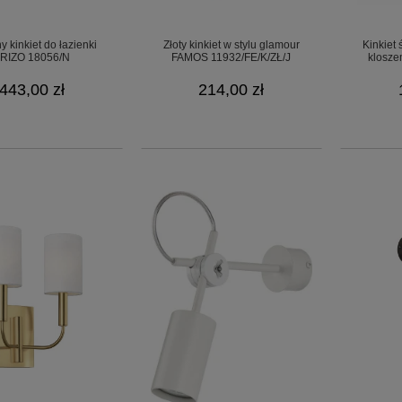
y kinkiet do łazienki
Złoty kinkiet w stylu glamour
Kinkiet
RIZO 18056/N
FAMOS 11932/FE/K/ZŁ/J
klosz
443,00 zł
214,00 zł