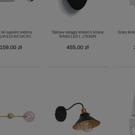
t do sypialni srebrny
Stylowy okrągły kinkiet n ścianę
Szary kink
IA 615-K/CH/C/01
RANG LED L 17636/N
159,00 zł
455,00 zł