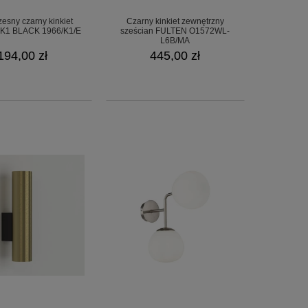
sny czarny kinkiet
Czarny kinkiet zewnętrzny
K1 BLACK 1966/K1/E
sześcian FULTEN O1572WL-
L6B/MA
194,00 zł
445,00 zł