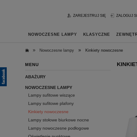
ZAREJESTRUJ SIĘ
ZALOGUJ S
NOWOCZESNE LAMPY
KLASYCZNE
ZEWNĘT
»
»
Nowoczesne lampy
Kinkiety nowoczesne
KINKIE
MENU
ABAŻURY
NOWOCZESNE LAMPY
Lampy sufitowe wiszące
Lampy sufitowe plafony
Kinkiety nowoczesne
Lampy stołowe biurkowe nocne
Lampy nowoczesne podłogowe
Oświetlenie punktowe