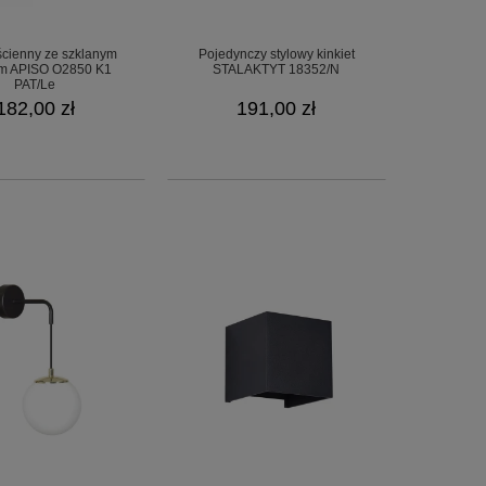
 ścienny ze szklanym
Pojedynczy stylowy kinkiet
em APISO O2850 K1
STALAKTYT 18352/N
PAT/Le
182,00 zł
191,00 zł