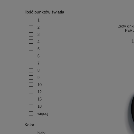
Ilość punktów światła
1
Złoty kin
2
PERL
3
1
4
5
6
7
8
9
10
12
15
18
więcej
Kolor
biały